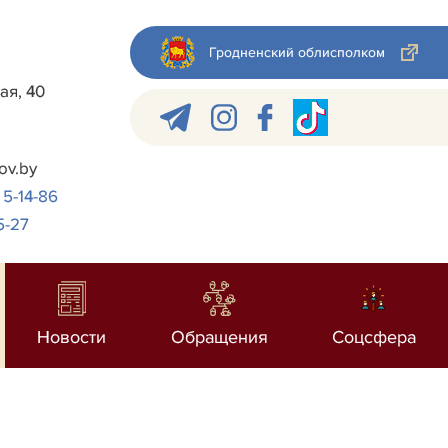
Гродненский облисполком
ая, 40
ov.by
 5-14-86
5-27
Новости
Обращения
Соцсфера