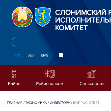
СЛОНИМСКИЙ 
ИСПОЛНИТЕЛЬ
КОМИТЕТ
РУС
БЕЛ
ENG
Район
Райисполком
Сельсоветы
ГЛАВНАЯ
/
ЭКОНОМИКА
/
ИНВЕСТОРУ
/
ВОПРОС-ОТВЕТ