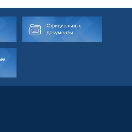
Официальные
документы
ые