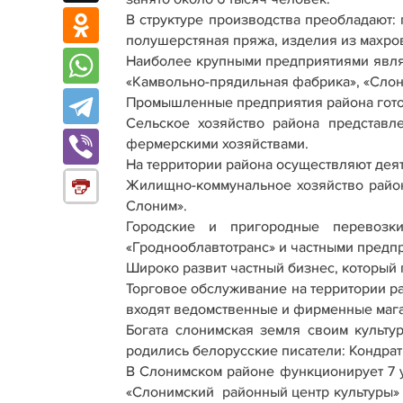
В структуре производства преобладают:
полушерстяная пряжа, изделия из махров
Наиболее крупными предприятиями явля
«Камвольно-прядильная фабрика», «Сло
Промышленные предприятия района готов
Сельское хозяйство района представл
фермерскими хозяйствами.
На территории района осуществляют дея
Жилищно-коммунальное хозяйство район
Слоним».
Городские и пригородные перевоз
«Гроднооблавтотранс» и частными пред
Широко развит частный бизнес, который
Торговое обслуживание на территории р
входят ведомственные и фирменные мага
Богата слонимская земля своим культу
родились белорусские писатели: Кондрат
В Слонимском районе функционирует 7 
«Слонимский районный центр культуры» с