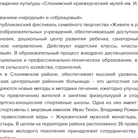
чреждение культуры «Слонимский краеведческий музей им. И
званием «народный» и «образцовый».
публиканский фестиваль семейного творчества «Живите в р
еобразовательных учреждений, обеспечивающая доступнос
назия, дошкольный центр развития ребенка, санаторный
еское направление. Действуют кадетские классы, кла
вый». В образовательный процесс внедрено дистанционное
циальное и профессионально-техническое образование, в 
я сельского хозяйства, строителей.
я в Слонимском районе, обеспечивает высокий уровень
кая центральная районная больница» - это целостная си
дряются новые методы и методики лечения, ежегодно улучша
 по привлечению жителей к занятию физкультурой и спор
детско-юношеские спортивные школы. Одна из них имеет
спортсмены с мировым именем: Иван Тихон, Владимир Роман
 православной веры – Жировичский мужской монастырь,
тырь. В целом на территории района расположено 36 правосл
тании молодого поколения принадлежит сотрудничеству 