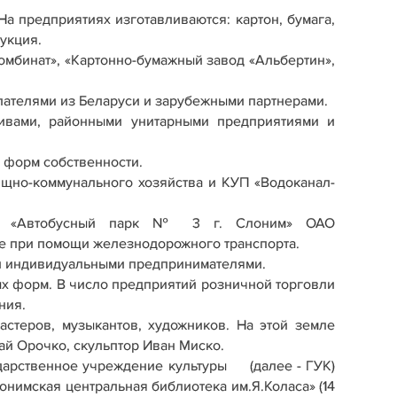
а предприятиях изготавливаются: картон, бумага,
укция.
мбинат», «Картонно-бумажный завод «Альбертин»,
пателями из Беларуси и зарубежными партнерами.
тивами, районными унитарными предприятиями и
 форм собственности.
щно-коммунального хозяйства и КУП «Водоканал-
ала «Автобусный парк № 3 г. Слоним» ОАО
е при помощи железнодорожного транспорта.
 и индивидуальными предпринимателями.
х форм. В число предприятий розничной торговли
ния.
стеров, музыкантов, художников. На этой земле
ай Орочко, скульптор Иван Миско.
ударственное учреждение культуры (далее - ГУК)
нимская центральная библиотека им.Я.Коласа» (14