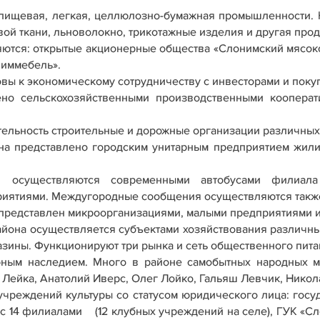
 пищевая, легкая, целлюлозно-бумажная промышленности. Н
ой ткани, льноволокно, трикотажные изделия и другая прод
ются: открытые акционерные общества «Слонимский мясоко
ниммебель».
ы к экономическому сотрудничеству с инвесторами и поку
ено сельскохозяйственными производственными коопера
тельность строительные и дорожные организации различных
а представлено городским унитарным предприятием жили
ки осуществляются современными автобусами фили
приятиями. Междугородные сообщения осуществляются такж
 представлен микроорганизациями, малыми предприятиями
айона осуществляется субъектами хозяйствования различны
зины. Функционируют три рынка и сеть общественного пита
рным наследием. Много в районе самобытных народных ма
 Лейка, Анатолий Иверс, Олег Лойко, Гальяш Левчик, Никол
учреждений культуры со статусом юридического лица: гос
 14 филиалами (12 клубных учреждений на селе), ГУК «Сло