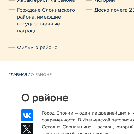
Характеристика района
История
Граждане Слонимского
Доска почета 2
района, имеющие
государственные
награды
Фильм о районе
ГЛАВНАЯ
/
О РАЙОНЕ
О районе
Город Слоним – один из древнейших и 
современности. В Ипатьевской летописи о
Сегодня Слонимщина – регион, который
занято около 6 тысяч человек.