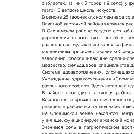
библиотек, из них 5 город и 9 село), у
театр», 3 детские школы искусств.
В районе 25 творческих коллективов со 
Визитной карточкой района является рес
В Слонимском районе создана сеть общ
учреждения нового типа: лицей и гим
развивается музыкально-хореографич
коллективам присвоено звание «образцо
заведения, обеспечивающие средне-спе
медсестер, фельдшеров, специалистов дл
Система здравоохранения, сложившаяс
Учреждение здравоохранения «Слонимс
различного профиля. Здесь активно вне
В районе проводится активная работа
Воспитание спортсменов осуществляют 
резерва. В районе воспитаны известные 
На Слонимской земле находится центр
училище, функционирует и женский монас
Значимая роль в патриотическом воспи