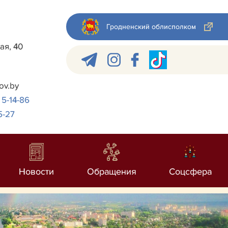
Гродненский облисполком
ая, 40
ov.by
 5-14-86
5-27
Новости
Обращения
Соцсфера