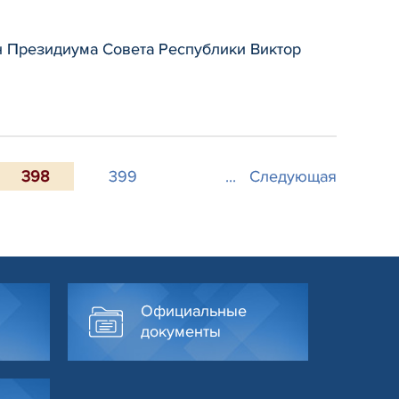
н Президиума Совета Республики Виктор
398
399
...
Следующая
Официальные
документы