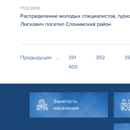
17.02.2020
Распределение молодых специалистов, турис
Лискович посетил Слонимский район
Предыдущая
...
391
392
3
400
Занятость
населения