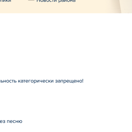
лики
Новости района
льность категорически запрещено!
рез песню