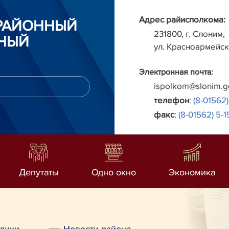
Адрес райисполкома:
РАЙОННЫЙ
231800, г. Слоним,
НЫЙ
ул. Красноармейск
Электронная почта:
ispolkom@slonim.g
телефон
:
(8-01562)
факс
:
(8-01562) 5-1
Депутаты
Одно окно
Экономика