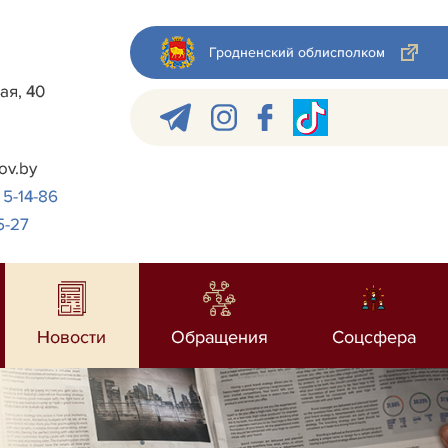
Гродненский облисполком
ая, 40
ov.by
 5-14-86
5-27
Новости
Обращения
Соцсфера