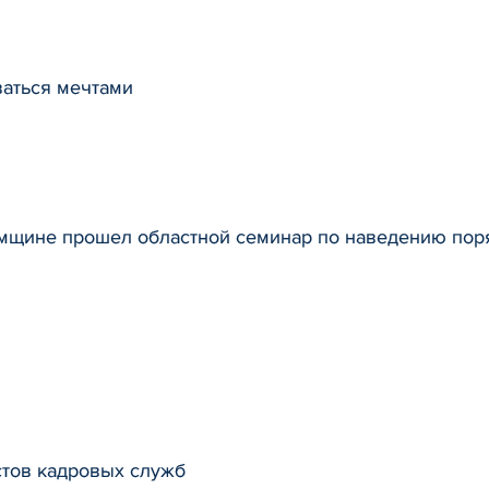
аться мечтами
мщине прошел областной семинар по наведению поря
стов кадровых служб