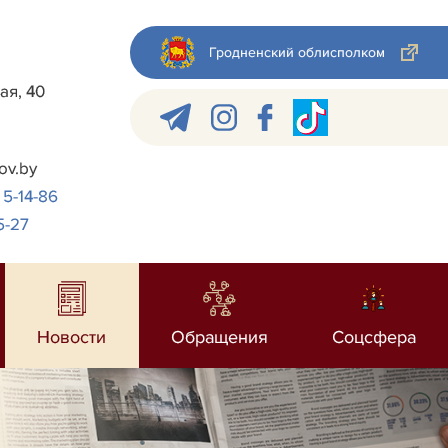
Гродненский облисполком
ая, 40
ov.by
 5-14-86
5-27
Новости
Обращения
Соцсфера