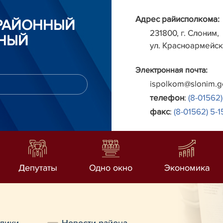
Адрес райисполкома:
РАЙОННЫЙ
231800, г. Слоним,
НЫЙ
ул. Красноармейск
Электронная почта:
ispolkom@slonim.g
телефон
:
(8-01562)
факс
:
(8-01562) 5-1
Депутаты
Одно окно
Экономика