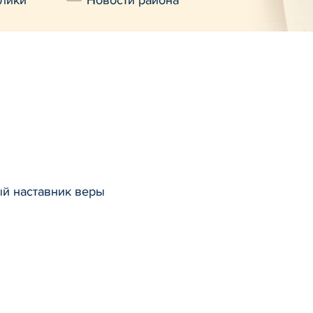
лики
Новости района
й наставник веры