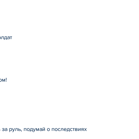
олдат
ом!
 за руль, подумай о последствиях