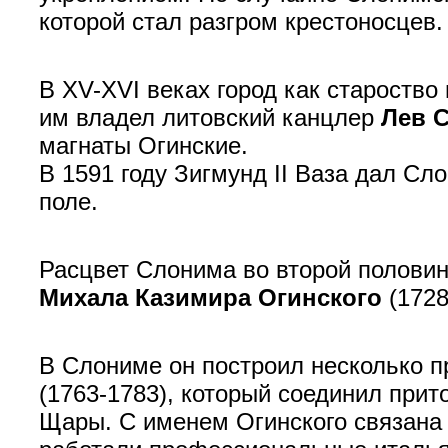
которой стал разгром крестоносцев.
В XV-XVI веках город как староство
им владел литовский канцлер
Лев С
магнаты Огинские.
В 1591 году Зигмунд II Ваза дал Сл
поле.
Расцвет Слонима во второй половине
Михала Казимира Огинского
(1728
В Слониме он построил несколько пр
(1763-1783), который соединил прит
Щары. С именем Огинского связана д