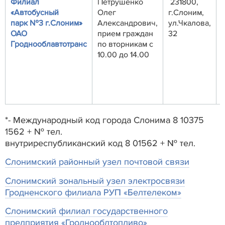
Филиал
Петрушенко
231800,
«Автобусный
Олег
г.Слоним,
парк №3 г.Слоним»
Александрович,
ул.Чкалова,
ОАО
прием граждан
32
Гроднооблавтотранс
по вторникам с
1
10.00 до 14.00
*- Международный код города Слонима 8 10375
1562 + № тел.
внутриреспубликанский код 8 01562 + № тел.
Слонимский районный узел почтовой связи
Слонимский зональный узел электросвязи
Гродненского филиала РУП «Белтелеком»
Слонимский филиал государственного
предприятия «Гроднооблтопливо»