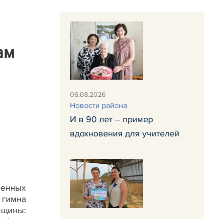
ам
06.08.2026
Новости района
И в 90 лет – пример
вдохновения для учителей
венных
 гимна
мщины: