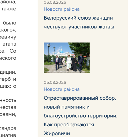
айона,
06.08.2026
 также
Новости района
Белорусский союз женщин
 было
чествуют участников жатвы
кого»,
ревичу
этапа
ра. Со
мского
диции.
герб и
05.08.2026
щах: о
Новости района
Отреставрированный собор,
нность
новый памятник и
чества
овами,
благоустройство территории.
Как преображаются
сандра
Жировичи
циатив