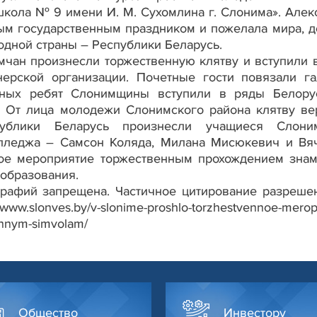
школа № 9 имени И. М. Сухомлина г. Слонима». Алек
ым государственным праздником и пожелала мира, д
одной страны – Республики Беларусь.
мчан произнесли торжественную клятву и вступили 
нерской организации. Почетные гости повязали га
ных ребят Слонимщины вступили в ряды Белору
. От лица молодежи Слонимского района клятву ве
публики Беларусь произнесли учащиеся Слоним
олледжа – Самсон Коляда, Милана Мисюкевич и Вя
ое мероприятие торжественным прохождением зна
 образования.
графий запрещена. Частичное цитирование разреше
lonves.by/v-slonime-proshlo-torzhestvennoe-meropri
ennym-simvolam/
Общество
Инвестору