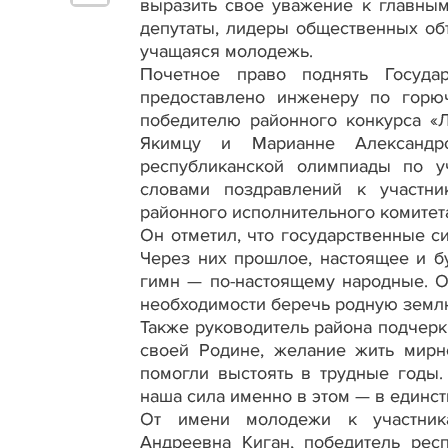
выразить свое уважение к главны
депутаты, лидеры общественных объ
учащаяся молодежь.
Почетное право поднять Госуд
предоставлено инженеру по горю
победителю районного конкурса «
Якимцу и Марианне Александро
республиканской олимпиады по у
словами поздравлений к участни
районного исполнительного комитет
Он отметил, что государственные с
Через них прошлое, настоящее и б
гимн — по-настоящему народные. О
необходимости беречь родную землю,
Также руководитель района подчерк
своей Родине, желание жить мирн
помогли выстоять в трудные годы.
наша сила именно в этом — в единст
От имени молодежи к участника
Андреевна Киган, победитель рес