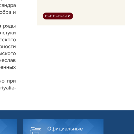
сандра
обра и
ВСЕ НОВОСТИ
в ряды
лстуки
сского
рности
ского
чеслав
менных
но при
yatie-
Официальные