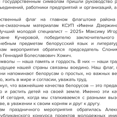
м государственным символам пришли руководство р
единений, работники предприятий и организаций, а
арственный флаг на главном флагштоке района
че-смазочным материалам КСУП «Имени Дзержинс
Лучший молодой специалист – 2025» Максиму Иго
вне Кучеровой, победителю заключительного 
чебным предметам белорусский язык и литерату
кам мероприятия обратился председатель Слони
а Геннадий Болеславович Хомич.
имволы — наша память и гордость. В них — наши тра
удущее нашей страны связаны воедино. Наш флаг, 
ни напоминают белорусам о простых, но важных ве
 жить в мире и согласии, уважать труд.
нул, что важнейшие качества белорусов — это преда
о и растить детей на своей земле. Именно эти ка
 И сегодня, когда мы сталкиваемся с разными выз
ве, в уважении к своим корням и друг к другу.
м праздничного мероприятия обратилась Алек
публиканского конкурса проектов молодежных ини