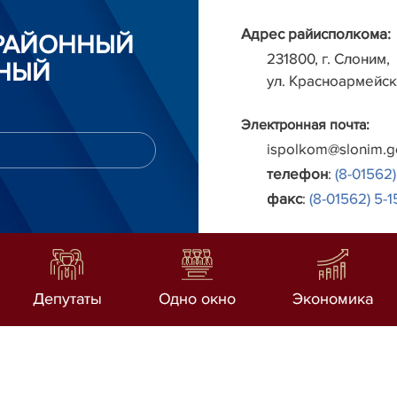
Адрес райисполкома:
РАЙОННЫЙ
231800, г. Слоним,
НЫЙ
ул. Красноармейск
Электронная почта:
ispolkom@slonim.g
телефон
:
(8-01562)
факс
:
(8-01562) 5-1
Депутаты
Одно окно
Экономика