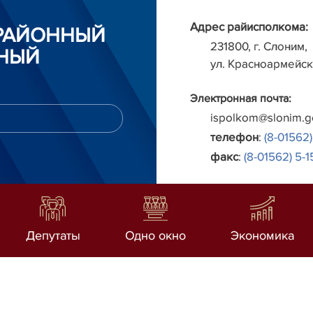
Адрес райисполкома:
РАЙОННЫЙ
231800, г. Слоним,
НЫЙ
ул. Красноармейск
Электронная почта:
ispolkom@slonim.g
телефон
:
(8-01562)
факс
:
(8-01562) 5-1
Депутаты
Одно окно
Экономика