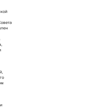
ской
Совета
член
а
,
и
й,
го
ом
ии