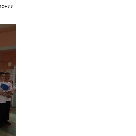
монии