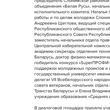
председатель Слонимской районной
объединения «Белая Русь», начальн
исполнительного комитета, Наталья
работы и по делам молодежи Слоним
Андреевна Щеглова, ведущий специа
Республиканского общественного об
Республиканского Совета Республик
заместитель начальника отдела прав
Центральной избирательной комисси
академик-секретарь отделения техн
Беларусь, доктор физико-математиче
победитель конкурса «SuperПРОФИ-2
поддержки молодежных проектов и 
государственный университет имени
делегат VII Всебелорусского народ
совета ветеранов, начальник отдел
Трансгаз Беларусь» и Елена Владим
учреждения образования «Средняя ш
В диалоговой площадке приняли уч