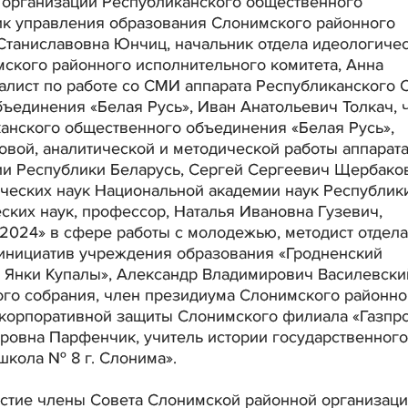
 организации Республиканского общественного
ик управления образования Слонимского районного
 Станиславовна Юнчиц, начальник отдела идеологиче
ского районного исполнительного комитета, Анна
лист по работе со СМИ аппарата Республиканского 
ъединения «Белая Русь», Иван Анатольевич Толкач, 
анского общественного объединения «Белая Русь»,
овой, аналитической и методической работы аппарат
и Республики Беларусь, Сергей Сергеевич Щербаков
ических наук Национальной академии наук Республик
ских наук, профессор, Наталья Ивановна Гузевич,
024» в сфере работы с молодежью, методист отдела
инициатив учреждения образования «Гродненский
 Янки Купалы», Александр Владимирович Василевски
ного собрания, член президиума Слонимского районно
а корпоративной защиты Слонимского филиала «Газпр
ировна Парфенчик, учитель истории государственного
кола № 8 г. Слонима».
астие члены Совета Слонимской районной организац