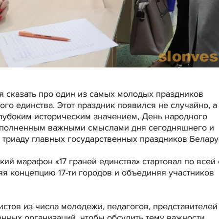
я сказать про один из самых молодых праздников
го единства. Этот праздник появился не случайно, а
лубоким историческим значением, День народного
аполненным важными смыслами дня сегодняшнего и
 триаду главных государственных праздников Белару
ий марафон «17 граней единства» стартовал по всей 
яя концепцию 17-ти городов и объединяя участников
истов из числа молодежи, педагогов, представителей
нных организаций, чтобы обсудить тему важности