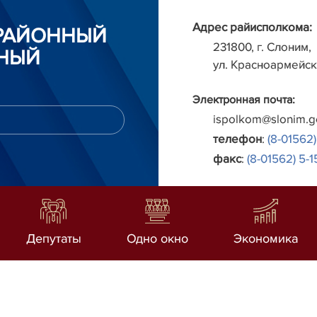
Адрес райисполкома:
РАЙОННЫЙ
231800, г. Слоним,
НЫЙ
ул. Красноармейск
Электронная почта:
ispolkom@slonim.g
телефон
:
(8-01562)
факс
:
(8-01562) 5-1
Депутаты
Одно окно
Экономика