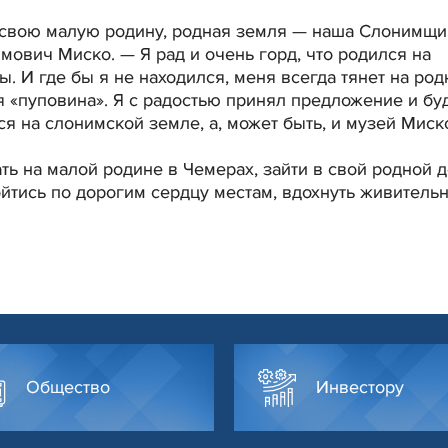
, свою малую родину, родная земля — наша Слонимщ
мович Миско. — Я рад и очень горд, что родился на
. И где бы я не находился, меня всегда тянет на ро
я «пуповина». Я с радостью принял предложение и буд
ся на слонимской земле, а, может быть, и музей Миск
ть на малой родине в Чемерах, зайти в свой родной д
ойтись по дорогим сердцу местам, вдохнуть живитель
Общество
Инвестору