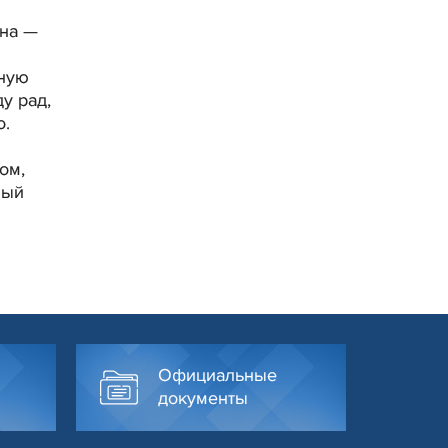
ина —
дную
у рад,
о.
ом,
ный
Официальные
документы