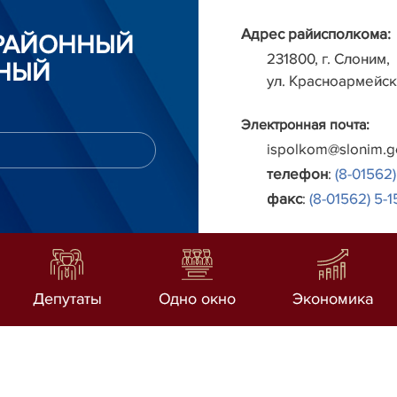
Адрес райисполкома:
РАЙОННЫЙ
231800, г. Слоним,
НЫЙ
ул. Красноармейск
Электронная почта:
ispolkom@slonim.g
телефон
:
(8-01562)
факс
:
(8-01562) 5-1
Депутаты
Одно окно
Экономика