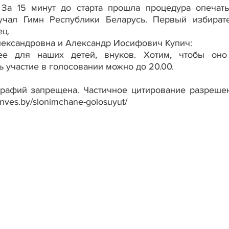
. За 15 минут до старта прошла процедура опечат
учал Гимн Республики Беларусь. Первый избират
ец.
лександровна и Александр Иосифович Купич:
е для наших детей, внуков. Хотим, чтобы оно
ь участие в голосовании можно до 20.00.
графий запрещена. Частичное цитирование разреше
nves.by/slonimchane-golosuyut/