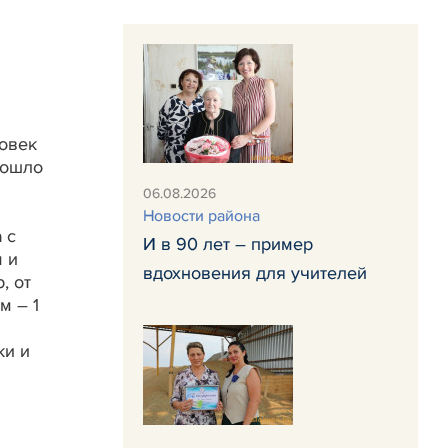
ловек
зошло
06.08.2026
Новости района
 с
И в 90 лет – пример
 и
вдохновения для учителей
, от
м – 1
ки и