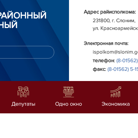
Адрес райисполкома:
РАЙОННЫЙ
231800, г. Слоним,
НЫЙ
ул. Красноармейск
Электронная почта:
ispolkom@slonim.g
телефон
:
(8-01562)
факс
:
(8-01562) 5-1
Депутаты
Одно окно
Экономика