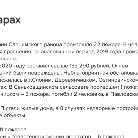
арах
рии Слонимского района произошло 22 пожара, 6 че
ля сравнения, за аналогичный период 2019 года прои
ровано.
2020 году составил свыше 133 290 рублей. Огнем
оений были повреждены. Неблагоприятная обстановка
ложилась в г.Слоним, Деревянчицком, Озгиновичском
ах. В Сеньковщинском сельсовете произошел 1 пожар
нчицком – 3 пожара, погибли 2 человека, в Павловско
ЧП стали жилые дома, в 8 случаях надворные построй
е объекты.
11 пожаров;
ей и теплогенерирующих агрегатов – 6 пожаров;