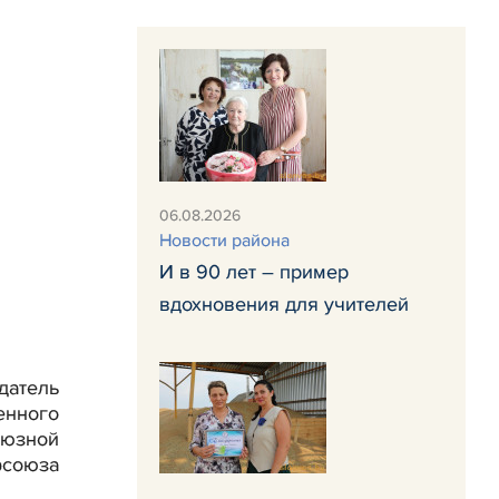
06.08.2026
Новости района
И в 90 лет – пример
вдохновения для учителей
датель
енного
оюзной
фсоюза