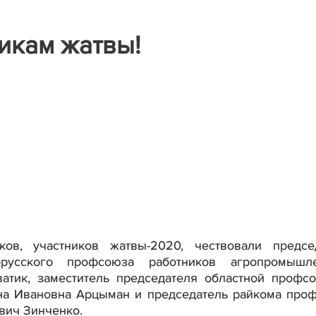
никам жатвы!
ков, участников жатвы-2020, чествовали предсе
орусского профсоюза работников агропромышл
атик, заместитель председателя областной профс
на Ивановна Арцыман и председатель райкома про
вич Зинченко.