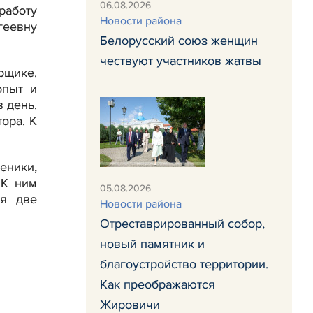
06.08.2026
работу
Новости района
геевну
Белорусский союз женщин
чествуют участников жатвы
рщике.
опыт и
 день.
ора. К
еники,
 К ним
05.08.2026
ся две
Новости района
Отреставрированный собор,
новый памятник и
благоустройство территории.
Как преображаются
Жировичи