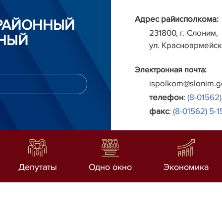
Адрес райисполкома:
РАЙОННЫЙ
231800, г. Слоним,
НЫЙ
ул. Красноармейск
Электронная почта:
ispolkom@slonim.g
телефон
:
(8-01562)
факс
:
(8-01562) 5-1
Депутаты
Одно окно
Экономика