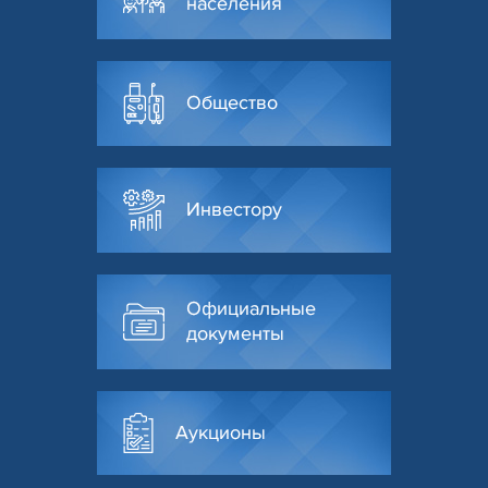
населения
Общество
Инвестору
Официальные
документы
Аукционы