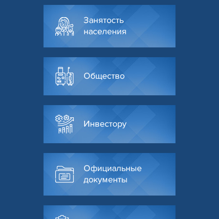
Занятость
населения
Общество
Инвестору
Официальные
документы