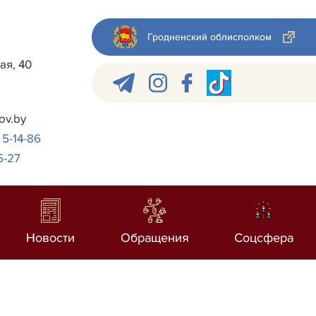
Гродненский облисполком
ая, 40
ov.by
 5-14-86
5-27
Новости
Обращения
Соцсфера