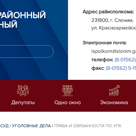
Адрес райисполкома:
РАЙОННЫЙ
231800, г. Слоним,
НЫЙ
ул. Красноармейск
Электронная почта:
ispolkom@slonim.g
телефон
:
(8-01562)
факс
:
(8-01562) 5-1
Депутаты
Одно окно
Экономика
 СУД
/
УГОЛОВНЫЕ ДЕЛА
/
ПРАВА И ОБЯЗАННОСТИ ПО УПК