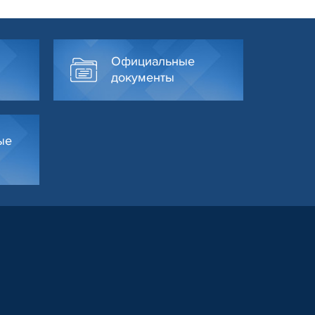
Официальные
документы
ые