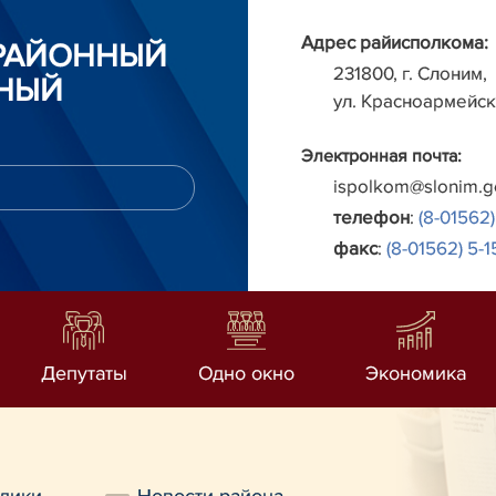
Адрес райисполкома:
РАЙОННЫЙ
231800, г. Слоним,
НЫЙ
ул. Красноармейск
Электронная почта:
ispolkom@slonim.g
телефон
:
(8-01562)
факс
:
(8-01562) 5-1
Депутаты
Одно окно
Экономика