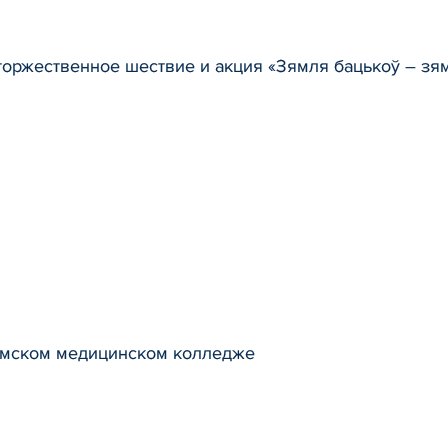
торжественное шествие и акция «Зямля бацькоў – зям
имском медицинском колледже