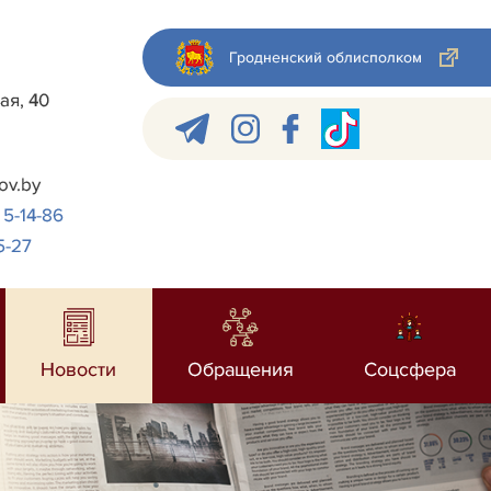
Гродненский облисполком
ая, 40
ov.by
 5-14-86
5-27
Новости
Обращения
Соцсфера