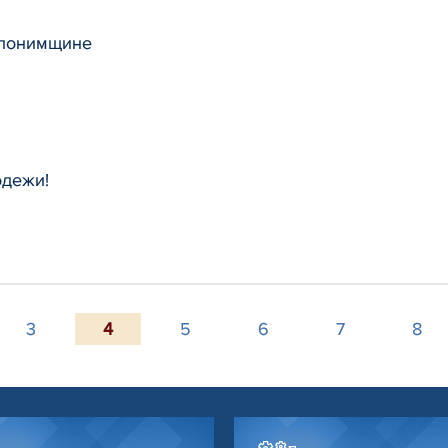
Слонимщине
одежи!
3
4
5
6
7
8