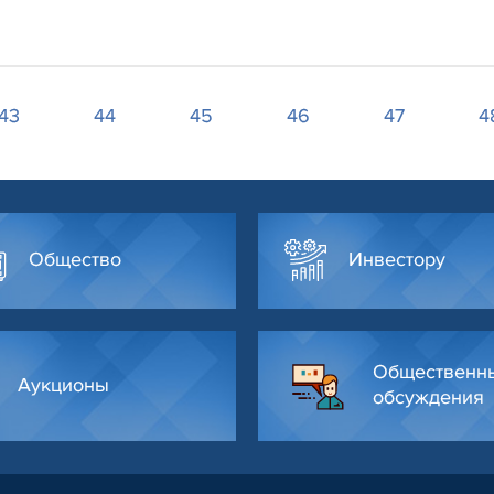
43
44
45
46
47
4
Общество
Инвестору
Общественн
Аукционы
обсуждения