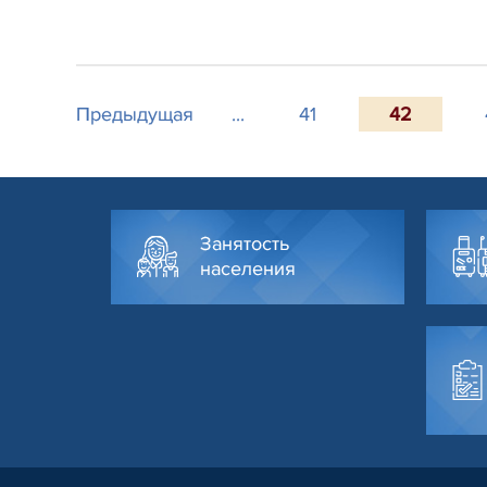
Предыдущая
...
41
42
Занятость
населения