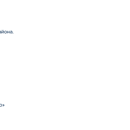
йона.
ю»