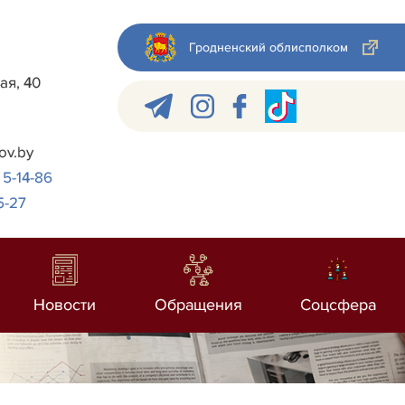
Гродненский облисполком
ая, 40
ov.by
 5-14-86
5-27
Новости
Обращения
Соцсфера