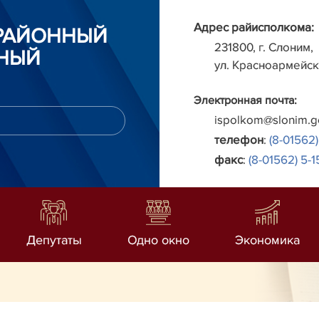
Адрес райисполкома:
РАЙОННЫЙ
231800, г. Слоним,
НЫЙ
ул. Красноармейск
Электронная почта:
ispolkom@slonim.g
телефон
:
(8-01562)
факс
:
(8-01562) 5-1
Депутаты
Одно окно
Экономика