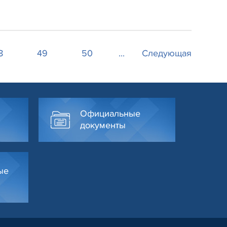
8
49
50
...
Следующая
Официальные
документы
ые