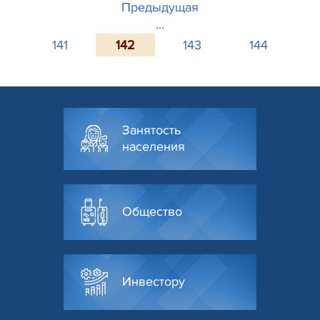
Предыдущая
...
141
142
143
144
Занятость
населения
Общество
Инвестору