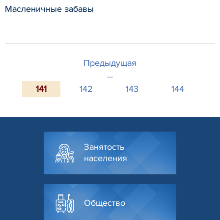
Масленичные забавы
Предыдущая
...
141
142
143
144
Занятость
населения
Общество