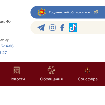
Гродненский облисполком
ая, 40
ov.by
 5-14-86
5-27
Новости
Обращения
Соцсфера