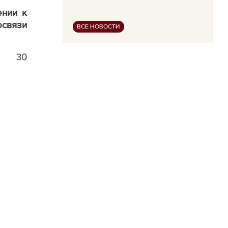
ении к
освязи
ВСЕ НОВОСТИ
30