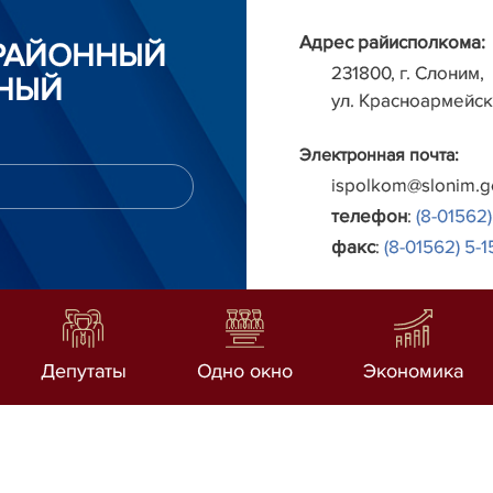
Адрес райисполкома:
РАЙОННЫЙ
231800, г. Слоним,
НЫЙ
ул. Красноармейск
Электронная почта:
ispolkom@slonim.g
телефон
:
(8-01562)
факс
:
(8-01562) 5-1
Депутаты
Одно окно
Экономика