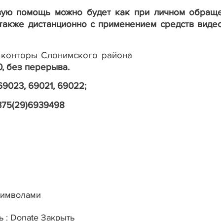
вую помощь можно будет как при личном обращ
а также дистанционно с применением средств виде
 конторы Слонимского района
00, без перерыва.
69023, 69021, 69022;
375(29)6939498
символами
ь
:
Donate
Закрыть