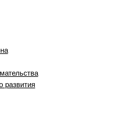
она
имательства
о развития