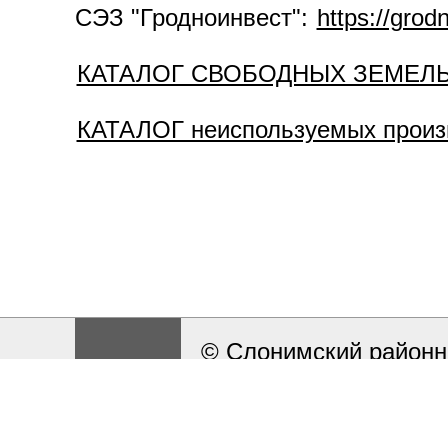
СЭЗ "Гродноинвест":
https://grod
КАТАЛОГ СВОБОДНЫХ ЗЕМЕЛЬНЫ
КАТАЛОГ неиспользуемых произв
© Слонимский районн
Разработка и поддерж