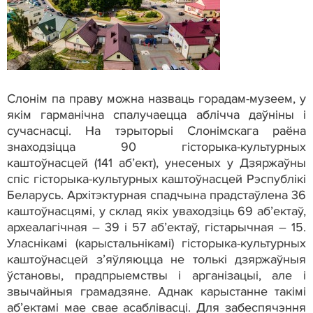
Слонім па праву можна назваць горадам-музеем, у
якім гарманічна спалучаецца аблічча даўніны і
сучаснасці. На тэрыторыі Слонімскага раёна
знаходзіцца 90 гісторыка-культурных
каштоўнасцей (141 аб’ект), унесеных у Дзяржаўны
спіс гісторыка-культурных каштоўнасцей Рэспублікі
Беларусь. Архітэктурная спадчына прадстаўлена 36
каштоўнасцямі, у склад якіх уваходзіць 69 аб’ектаў,
археалагічная – 39 і 57 аб’ектаў, гістарычная – 15.
Уласнікамі (карыстальнікамі) гісторыка-культурных
каштоўнасцей з’яўляюцца не толькі дзяржаўныя
ўстановы, прадпрыемствы і арганізацыі, але і
звычайныя грамадзяне. Аднак карыстанне такімі
аб’ектамі мае свае асаблівасці. Для забеспячэння