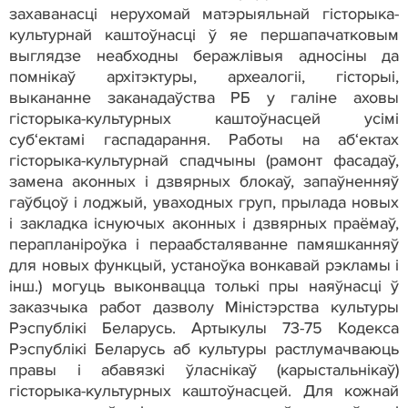
захаванасці нерухомай матэрыяльнай гісторыка-
культурнай каштоўнасці ў яе першапачатковым
выглядзе неабходны беражлівыя адносіны да
помнікаў архітэктуры, археалогіі, гісторыі,
выкананне заканадаўства РБ у галіне аховы
гісторыка-культурных каштоўнасцей усімі
суб‘ектамі гаспадарання. Работы на аб‘ектах
гісторыка-культурнай спадчыны (рамонт фасадаў,
замена аконных і дзвярных блокаў, запаўненняў
гаўбцоў і лоджый, уваходных груп, прылада новых
і закладка існуючых аконных і дзвярных праёмаў,
перапланіроўка і пераабсталяванне памяшканняў
для новых функцый, устаноўка вонкавай рэкламы і
інш.) могуць выконвацца толькі пры наяўнасці ў
заказчыка работ дазволу Міністэрства культуры
Рэспублікі Беларусь. Артыкулы 73-75 Кодекса
Рэспублікі Беларусь аб культуры растлумачваюць
правы і абавязкі ўласнікаў (карыстальнікаў)
гісторыка-культурных каштоўнасцей. Для кожнай