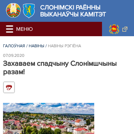
СЛОНIМСКI РАЁННЫ
ВЫКАНАЎЧЫ КАМІТЭТ
ГАЛОЎНАЯ
/
НАВIНЫ
/
НАВIНЫ РЭГIЁНА
07.09.2020
Захаваем спадчыну Слонімшчыны
разам!