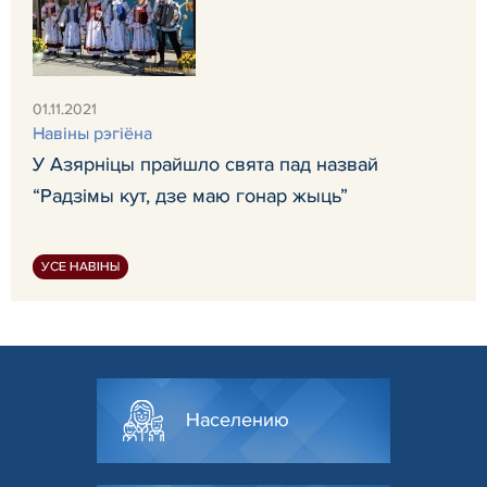
01.11.2021
Навiны рэгiёна
У Азярніцы прайшло свята пад назвай
“Радзімы кут, дзе маю гонар жыць”
УСЕ НАВІНЫ
Населению