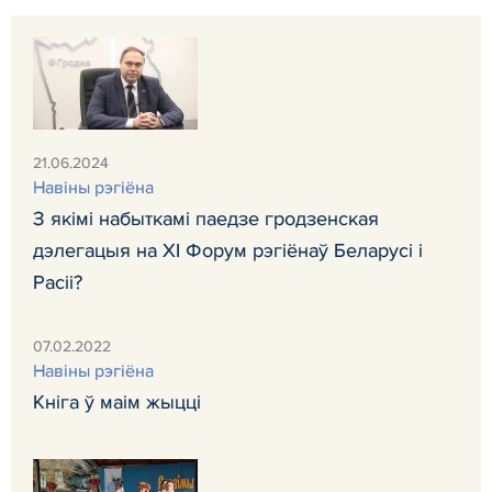
21.06.2024
Навiны рэгiёна
З якімі набыткамі паедзе гродзенская
дэлегацыя на ХІ Форум рэгіёнаў Беларусі і
Расіі?
07.02.2022
Навiны рэгiёна
Кніга ў маім жыцці