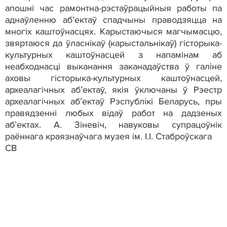
апошні час рамонтна-рэстаўрацыйныя работы па
аднаўленню аб’ектаў спадчыны праводзяцца на
многіх каштоўнасцях. Карыстаючыся магчымасцю,
звяртаюся да ўласнікаў (карыстальнікаў) гісторыка-
культурных каштоўнасцей з напамінам аб
неабходнасці выканання заканадаўства ў галіне
аховы гісторыка-культурных каштоўнасцей,
археалагічных аб’ектаў, якія ўключаны ў Рэестр
археалагічных аб’ектаў Рэспублікі Беларусь, пры
правядзенні любых відаў работ на дадзеных
аб’ектах. А. Зіневіч, навуковы супрацоўнік
раённага краязнаўчага музея ім. І.І. Стаброўскага
СВ