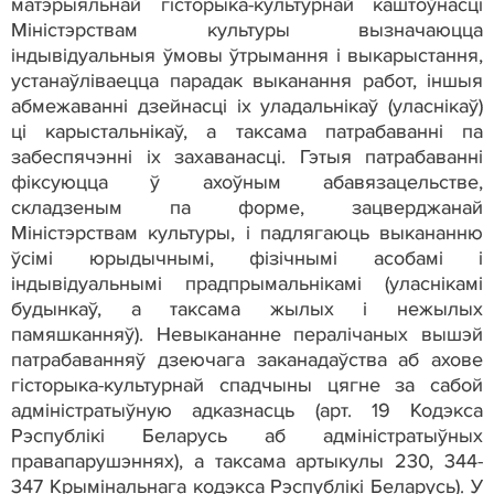
матэрыяльнай гісторыка-культурнай каштоўнасці
Міністэрствам культуры вызначаюцца
індывідуальныя ўмовы ўтрымання і выкарыстання,
устанаўліваецца парадак выканання работ, іншыя
абмежаванні дзейнасці іх уладальнікаў (уласнікаў)
ці карыстальнікаў, а таксама патрабаванні па
забеспячэнні іх захаванасці. Гэтыя патрабаванні
фіксуюцца ў ахоўным абавязацельстве,
складзеным па форме, зацверджанай
Міністэрствам культуры, і падлягаюць выкананню
ўсімі юрыдычнымі, фізічнымі асобамі і
індывідуальнымі прадпрымальнікамі (уласнікамі
будынкаў, а таксама жылых і нежылых
памяшканняў). Невыкананне пералічаных вышэй
патрабаванняў дзеючага заканадаўства аб ахове
гісторыка-культурнай спадчыны цягне за сабой
адміністратыўную адказнасць (арт. 19 Кодэкса
Рэспублікі Беларусь аб адміністратыўных
правапарушэннях), а таксама артыкулы 230, 344-
347 Крымінальнага кодэкса Рэспублікі Беларусь). У