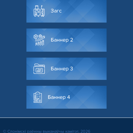
Загс
Баннер 2
Баннер 3
Баннер 4
© Слонiмскi раённы выканаўчы камітэт, 2026