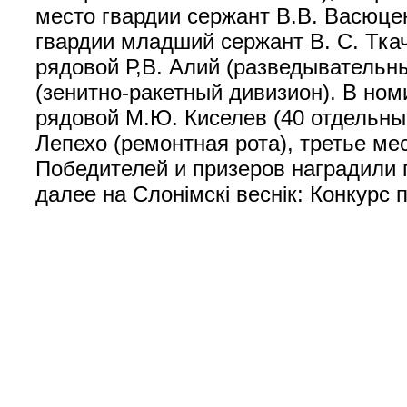
место гвардии сержант В.В. Васюце
гвардии младший сержант В. С. Ткач
рядовой Р,В. Алий (разведывательн
(зенитно-ракетный дивизион). В но
рядовой М.Ю. Киселев (40 отдельны
Лепехо (ремонтная рота), третье ме
Победителей и призеров наградили 
далее на Слонімскі веснік: Конкурс 