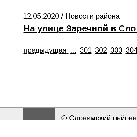
12.05.2020 /
Новости района
На улице Заречной в Сл
предыдущая
...
301
302
303
30
© Слонимский районн
Разработка и поддерж