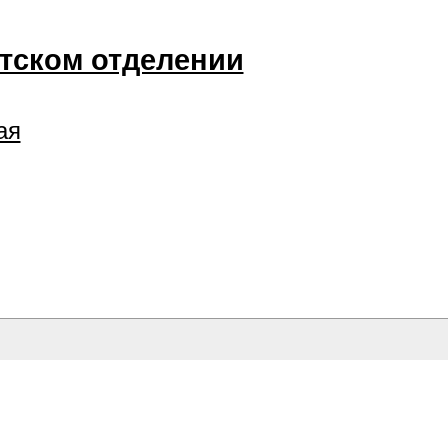
етском отделении
ая