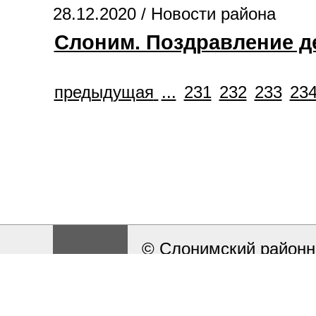
28.12.2020 /
Новости района
Слоним. Поздравление де
предыдущая
...
231
232
233
23
© Слонимский районн
Разработка и поддерж