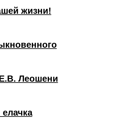
ашей жизни!
быкновенного
 Е.В. Леошени
 елачка