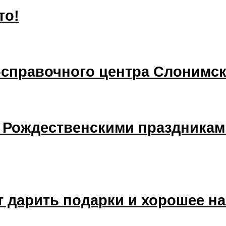
то!
-справочного центра Слонимс
и Рождественскими праздника
 дарить подарки и хорошее н