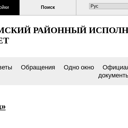
ойки
Поиск
МСКИЙ РАЙОННЫЙ ИСПОЛ
ЕТ
веты
Обращения
Одно окно
Официа
документ
а»