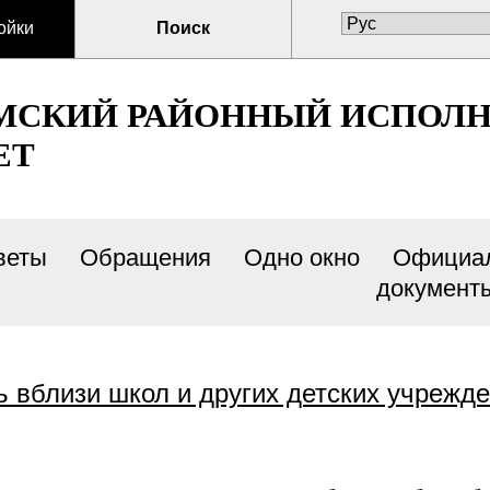
ойки
Поиск
МСКИЙ РАЙОННЫЙ ИСПОЛ
ЕТ
веты
Обращения
Одно окно
Официа
документ
 вблизи школ и других детских учрежд