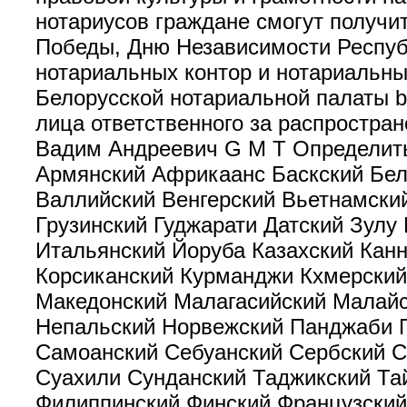
нотариусов граждане смогут пол
Победы, Дню Независимости Респуб
нотариальных контор и нотариальны
Белорусской нотариальной палаты b
лица ответственного за распростран
Вадим Андреевич G M T Определить
Армянский Африкаанс Баскский Бел
Валлийский Венгерский Вьетнамский
Грузинский Гуджарати Датский Зул
Итальянский Йоруба Казахский Канн
Корсиканский Курманджи Кхмерский
Македонский Малагасийский Малай
Непальский Норвежский Панджаби П
Самоанский Себуанский Сербский С
Суахили Сунданский Таджикский Тай
Филиппинский Финский Французский