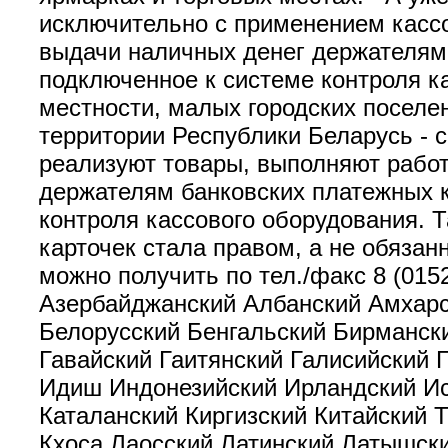
исключительно с применением кассо
выдачи наличных денег держателям 
подключенное к системе контроля ка
местности, малых городских поселен
территории Республики Беларусь - с
реализуют товары, выполняют рабо
держателям банковских платежных к
контроля кассового оборудования. 
карточек стала правом, а не обяз
можно получить по тел./факс 8 (015
Азербайджанский Албанский Амхарс
Белорусский Бенгальский Бирманск
Гавайский Гаитянский Галисийский 
Идиш Индонезийский Ирландский Ис
Каталанский Киргизский Китайский 
Кхоса Лаосский Латинский Латышск