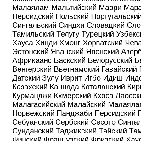
Малаялам Мальтийский Маори Мара
Персидский Польский Португальски
Сингальский Синдхи Словацкий Сло
Тамильский Телугу Турецкий Узбекс
Хауса Хинди Хмонг Хорватский Чев
Эстонский Яванский Японский Азер
Африкаанс Баскский Белорусский Б
Венгерский Вьетнамский Гавайский 
Датский Зулу Иврит Игбо Идиш Инд
Казахский Каннада Каталанский Кир
Курманджи Кхмерский Кхоса Лаосск
Малагасийский Малайский Малаяла
Норвежский Панджаби Персидский П
Себуанский Сербский Сесото Синга
Сунданский Таджикский Тайский Там
Финский Французский Фризский Хау