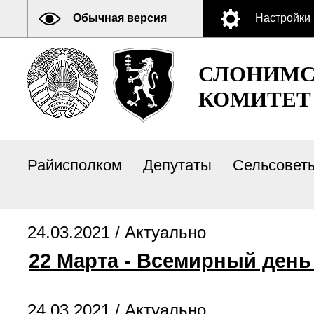
Обычная версия
Настройки
СЛОНИМС
КОМИТЕТ
Райисполком
Депутаты
Сельсовет
24.03.2021 /
Актуально
22 Марта - Всемирный ден
24.03.2021 /
Актуально