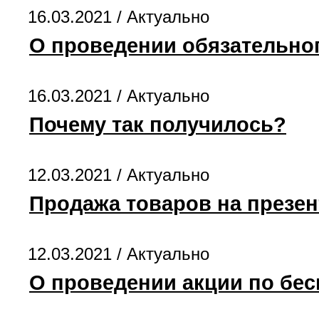
16.03.2021 /
Актуально
О проведении обязательног
16.03.2021 /
Актуально
Почему так получилось?
12.03.2021 /
Актуально
Продажа товаров на презен
12.03.2021 /
Актуально
О проведении акции по бе