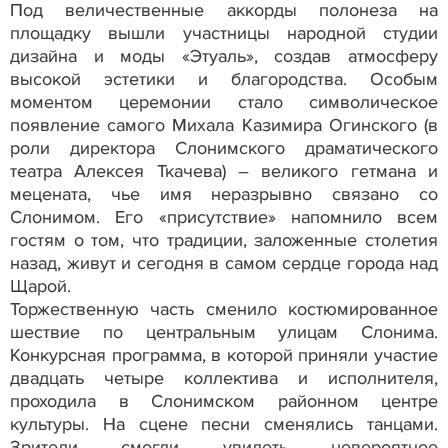
Под величественные аккорды полонеза на
площадку вышли участницы народной студии
дизайна и моды «Этуаль», создав атмосферу
высокой эстетики и благородства. Особым
моментом церемонии стало символическое
появление самого Михала Казимира Огинского (в
роли директора Слонимского драматического
театра Алексея Ткачева) – великого гетмана и
мецената, чье имя неразрывно связано со
Слонимом. Его «присутствие» напомнило всем
гостям о том, что традиции, заложенные столетия
назад, живут и сегодня в самом сердце города над
Щарой.
Торжественную часть сменило костюмированное
шествие по центральным улицам Слонима.
Конкурсная программа, в которой приняли участие
двадцать четыре коллектива и исполнителя,
проходила в Слонимском районном центре
культуры. На сцене песни сменялись танцами.
Зрители смогли увидеть невероятное