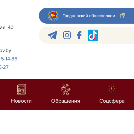
Гродненский облисполком
ая, 40
ov.by
 5-14-86
5-27
Новости
Обращения
Соцсфера