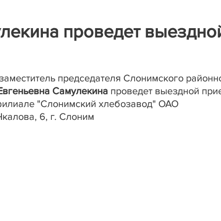
улекина проведет выездно
заместитель председателя Слонимского районн
Евгеньевна Самулекина
проведет выездной при
ф
илиале "Слонимский хлебозавод" ОАО
Чкалова, 6, г. Слоним