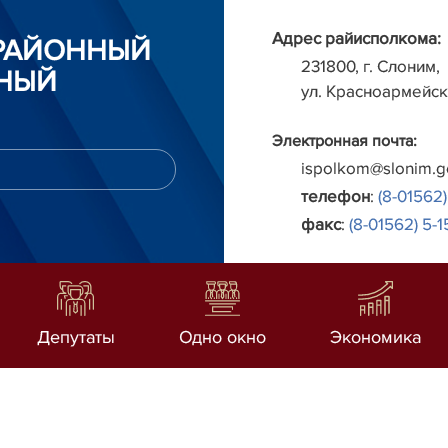
Адрес райисполкома:
РАЙОННЫЙ
231800, г. Слоним,
НЫЙ
ул. Красноармейск
Электронная почта:
ispolkom@slonim.g
телефон
:
(8-01562)
факс
:
(8-01562) 5-1
Депутаты
Одно окно
Экономика